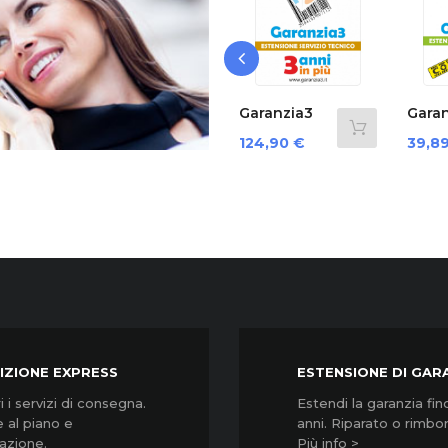
‹
a3
Garanzia3
Garanzia3
0...
Grpd35000...
Cover 12
C
Prezzo
Prezzo
P
124,90 €
39,89 €
Mesi...
M
IZIONE EXPRESS
ESTENSIONE DI GAR
 i servizi di consegna.
Estendi la garanzia fin
 al piano e
anni. Riparato o rimbo
lazione.
Più info >