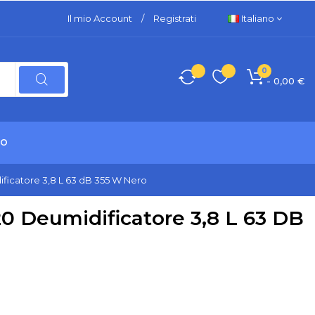
Il mio Account
/
Registrati
Italiano
0
- 0,00 €
TO
icatore 3,8 L 63 dB 355 W Nero
Deumidificatore 3,8 L 63 DB