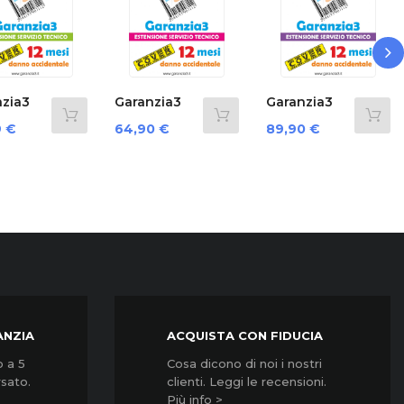
›
Garanzia3
Garanzia3
Garanzia3
over 12
Cover 12
G3Cnpd3500...
rezzo
Prezzo
Prezzo
64,90 €
89,90 €
124,90 €
esi...
Mesi...
ANZIA
ACQUISTA CON FIDUCIA
o a 5
Cosa dicono di noi i nostri
rsato.
clienti. Leggi le recensioni.
Più info >