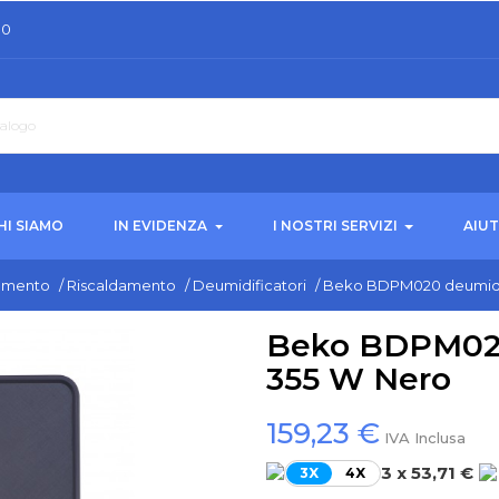
30
HI SIAMO
IN EVIDENZA
I NOSTRI SERVIZI
AIU
damento
/
Riscaldamento
/
Deumidificatori
/
Beko BDPM020 deumidif
Beko BDPM020 
355 W Nero
159,23 €
IVA Inclusa
3 x 53,71 €
3X
4X