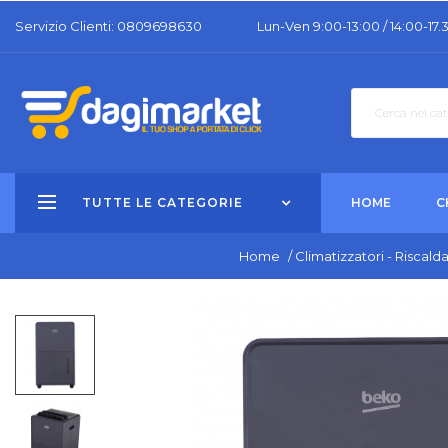
Servizio Clienti: 0809698630
Lun-Ven 9:00-13:00 / 14:00-17.
TUTTE LE CATEGORIE
HOME
C
Home
/
Climatizzatori - Riscal