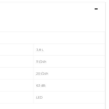
3,8 L
11 l/24h
20 l/24h
63 dB
LED