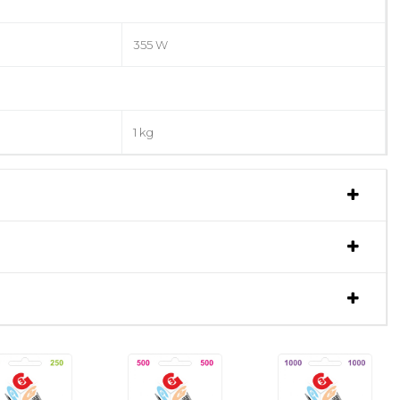
355 W
1 kg