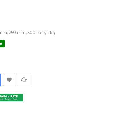
mm, 250 mm, 500 mm, 1 kg
e
cached
