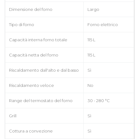
Dimensione del forno
Largo
Tipo di forno
Forno elettrico
Capacità interna forno totale
115 L
Capacità netta del forno
115 L
Riscaldamento dall'alto e dal basso
Sì
Riscaldamento veloce
No
Range del termostato del forno
30 - 280 °C
Grill
Sì
Cottura a convezione
Sì