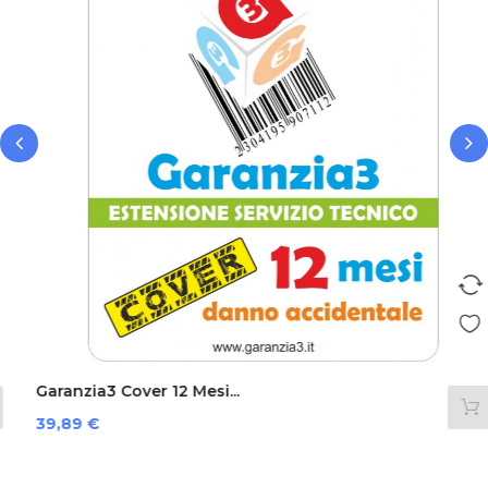
‹
›
Garanzia3 Cover 12 Mesi...
Prezzo
39,89 €