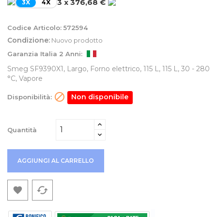
3 x 376,68 €
3X
4X
Codice Articolo:
572594
Condizione:
Nuovo prodotto
Garanzia Italia 2 Anni:
Smeg SF9390X1, Largo, Forno elettrico, 115 L, 115 L, 30 - 280
°C, Vapore

Non disponibile
Disponibilità:
Quantità
AGGIUNGI AL CARRELLO
cached
