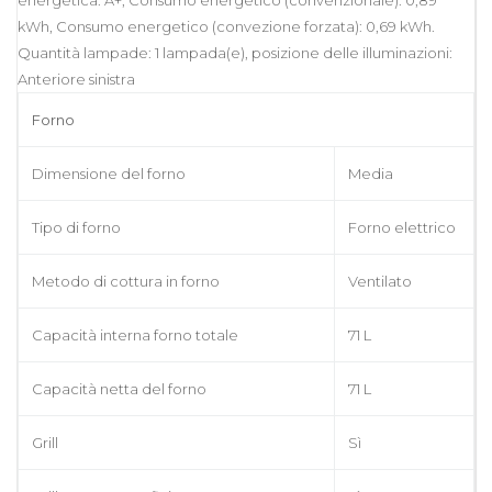
kWh, Consumo energetico (convezione forzata): 0,69 kWh.
Quantità lampade: 1 lampada(e), posizione delle illuminazioni:
Anteriore sinistra
Forno
Dimensione del forno
Media
Tipo di forno
Forno elettrico
Metodo di cottura in forno
Ventilato
Capacità interna forno totale
71 L
Capacità netta del forno
71 L
Grill
Sì