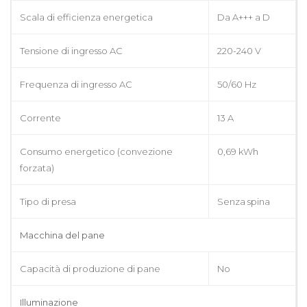
Scala di efficienza energetica
Da A+++ a D
Tensione di ingresso AC
220-240 V
Frequenza di ingresso AC
50/60 Hz
Corrente
13 A
Consumo energetico (convezione
0,69 kWh
forzata)
Tipo di presa
Senza spina
Macchina del pane
Capacità di produzione di pane
No
Illuminazione