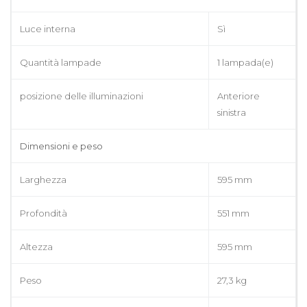
Luce interna
Sì
Quantità lampade
1 lampada(e)
posizione delle illuminazioni
Anteriore
sinistra
Dimensioni e peso
Larghezza
595 mm
Profondità
551 mm
Altezza
595 mm
Peso
27,3 kg