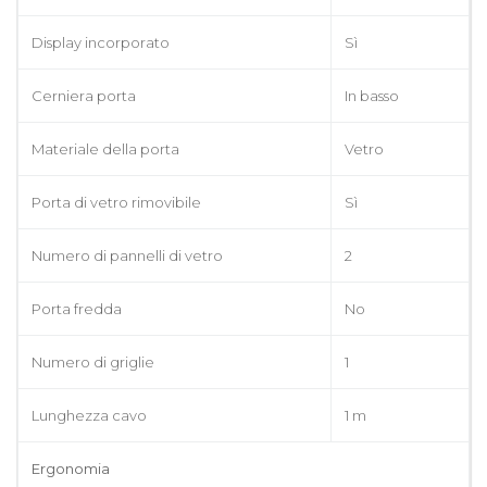
Display incorporato
Sì
Cerniera porta
In basso
Materiale della porta
Vetro
Porta di vetro rimovibile
Sì
Numero di pannelli di vetro
2
Porta fredda
No
Numero di griglie
1
Lunghezza cavo
1 m
Ergonomia