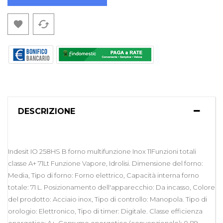
cached

DESCRIZIONE
Indesit IO 258HS B forno multifunzione Inox 11Funzioni totali
classe A+ 71Lt Funzione Vapore, Idrolisi. Dimensione del forno:
Media, Tipo di forno: Forno elettrico, Capacità interna forno
totale: 71 L. Posizionamento dell'apparecchio: Da incasso, Colore
del prodotto: Acciaio inox, Tipo di controllo: Manopola. Tipo di
orologio: Elettronico, Tipo di timer: Digitale. Classe efficienza
energetica: A+, Consumo energetico (convenzionale): 0,89