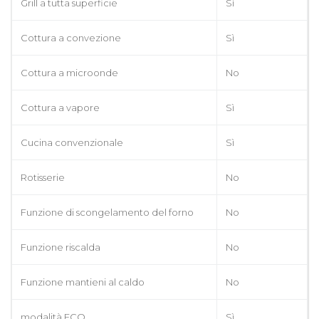
Grill a tutta superficie
Sì
Cottura a convezione
Sì
Cottura a microonde
No
Cottura a vapore
Sì
Cucina convenzionale
Sì
Rotisserie
No
Funzione di scongelamento del forno
No
Funzione riscalda
No
Funzione mantieni al caldo
No
modalità ECO
Sì