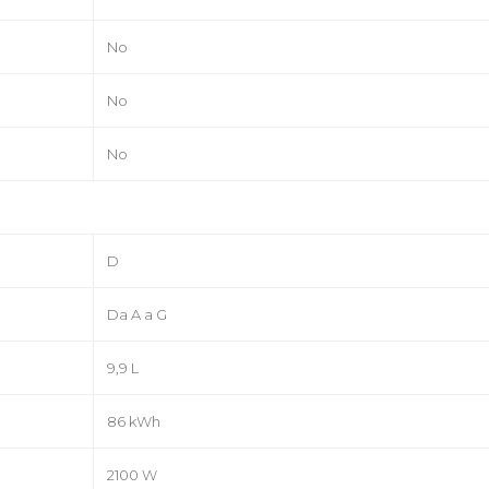
No
No
No
D
Da A a G
9,9 L
86 kWh
2100 W