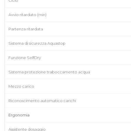
Ciclo
Avvio ritardato (min)
Partenza ritardata
Sistema di sicurezza Aquastop
Funzione SelfDry
Sistema protezione traboccamento acqua
Mezzo carico
Riconoscimento automatico carichi
Ergonomia
Assistente dosaggio