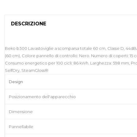
DESCRIZIONE
Beko b300 Lavastoviglie a scomparsa totale 60 cm, Classe D, 44dB
(60 cm), Colore pannello di controllo: Nero. Numero di coperti: 15 c
Consumo energetico per 100 cicli: 86 kWh. Larghezza: 598 mm, Prof
SelfDry, SteamGloss®
Design
Posizionamento dell'apparecchio
Dimensione
Pannellabile