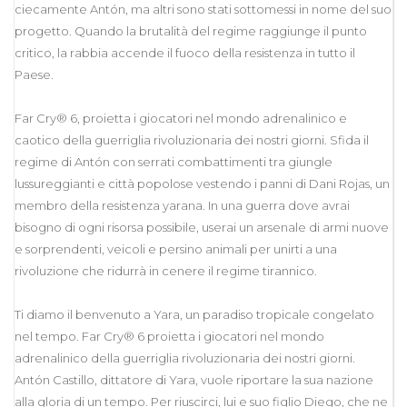
ciecamente Antón, ma altri sono stati sottomessi in nome del suo
progetto. Quando la brutalità del regime raggiunge il punto
critico, la rabbia accende il fuoco della resistenza in tutto il
Paese.
Far Cry® 6, proietta i giocatori nel mondo adrenalinico e
caotico della guerriglia rivoluzionaria dei nostri giorni. Sfida il
regime di Antón con serrati combattimenti tra giungle
lussureggianti e città popolose vestendo i panni di Dani Rojas, un
membro della resistenza yarana. In una guerra dove avrai
bisogno di ogni risorsa possibile, userai un arsenale di armi nuove
e sorprendenti, veicoli e persino animali per unirti a una
rivoluzione che ridurrà in cenere il regime tirannico.
Ti diamo il benvenuto a Yara, un paradiso tropicale congelato
nel tempo. Far Cry® 6 proietta i giocatori nel mondo
adrenalinico della guerriglia rivoluzionaria dei nostri giorni.
Antón Castillo, dittatore di Yara, vuole riportare la sua nazione
alla gloria di un tempo. Per riuscirci, lui e suo figlio Diego, che ne