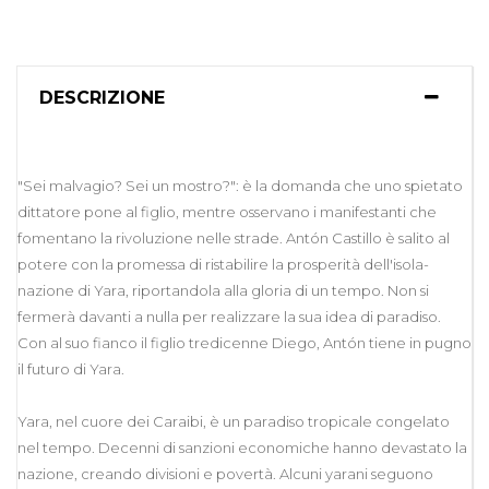
DESCRIZIONE
"Sei malvagio? Sei un mostro?": è la domanda che uno spietato
dittatore pone al figlio, mentre osservano i manifestanti che
fomentano la rivoluzione nelle strade. Antón Castillo è salito al
potere con la promessa di ristabilire la prosperità dell'isola-
nazione di Yara, riportandola alla gloria di un tempo. Non si
fermerà davanti a nulla per realizzare la sua idea di paradiso.
Con al suo fianco il figlio tredicenne Diego, Antón tiene in pugno
il futuro di Yara.
Yara, nel cuore dei Caraibi, è un paradiso tropicale congelato
nel tempo. Decenni di sanzioni economiche hanno devastato la
nazione, creando divisioni e povertà. Alcuni yarani seguono