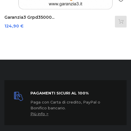
Garanzia3 Cover 12 Mesi...
Prezzo
39,89 €
PAGAMENTI SICURI AL 100%
Paga con Carta di credito, PayPal o
Bonifico bancario.
Più info >