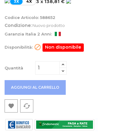
3 x 138,81 €
3X
4X
Codice Articolo:
588652
Condizione:
Nuovo prodotto
Garanzia Italia 2 Anni:

Non disponibile
Disponibilità:
Quantità
AGGIUNGI AL CARRELLO
cached
