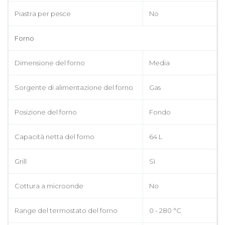
Piastra per pesce
No
Forno
Dimensione del forno
Media
Sorgente di alimentazione del forno
Gas
Posizione del forno
Fondo
Capacità netta del forno
64 L
Grill
Sì
Cottura a microonde
No
Range del termostato del forno
0 - 280 °C