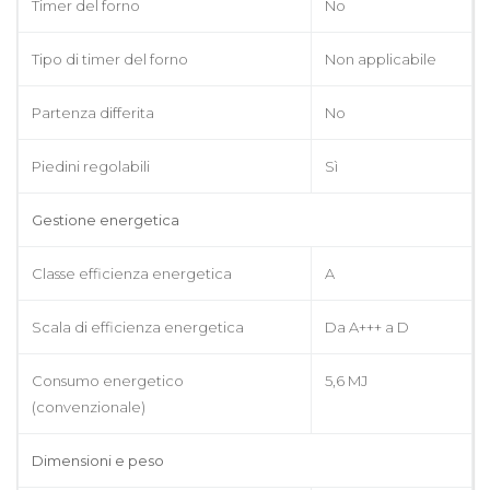
Timer del forno
No
Tipo di timer del forno
Non applicabile
Partenza differita
No
Piedini regolabili
Sì
Gestione energetica
Classe efficienza energetica
A
Scala di efficienza energetica
Da A+++ a D
Consumo energetico
5,6 MJ
(convenzionale)
Dimensioni e peso