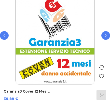
‹
›
Garanzia3 Cover 12 Mesi...
Prezzo
39,89 €