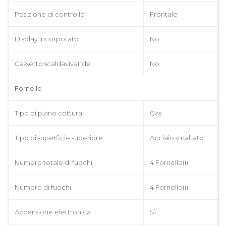
Posizione di controllo
Frontale
Display incorporato
No
Cassetto scaldavivande
No
Fornello
Tipo di piano cottura
Gas
Tipo di superficie superiore
Acciaio smaltato
Numero totale di fuochi
4 Fornello(i)
Numero di fuochi
4 Fornello(i)
Accensione elettronica
Sì