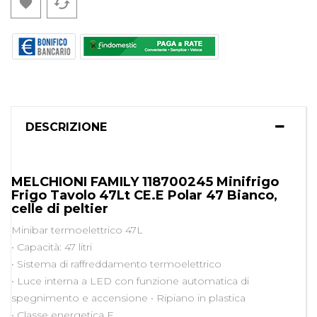
cached

DESCRIZIONE
MELCHIONI FAMILY 118700245 Minifrigo
Frigo Tavolo 47Lt CE.E
Polar 47 Bianco,
celle di peltier
Minibar termoelettrico 47L
• Capacità: 47 litri
• Sistema di raffreddamento termoelettrico
• Luce interna a LED con funzione automatica di
spegnimento e accensione • Ripiano in plastica
• Classe energetica E