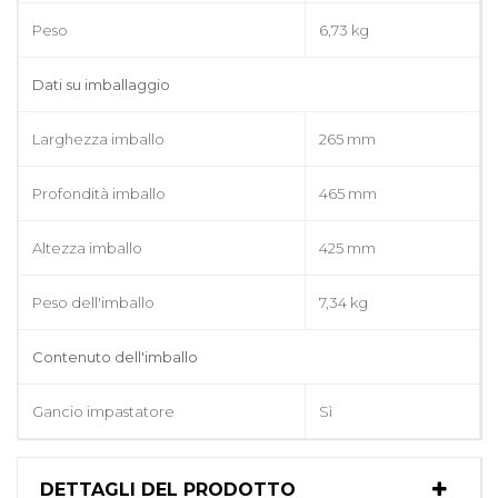
Peso
6,73 kg
Dati su imballaggio
Larghezza imballo
265 mm
Profondità imballo
465 mm
Altezza imballo
425 mm
Peso dell'imballo
7,34 kg
Contenuto dell'imballo
Gancio impastatore
Sì
DETTAGLI DEL PRODOTTO