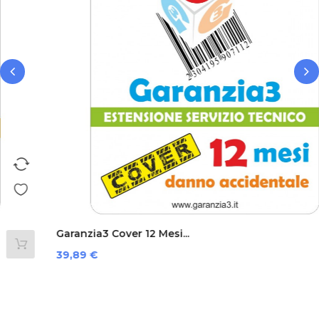
‹
›
Garanzia3 Cover 12 Mesi...
Prezzo
39,89 €