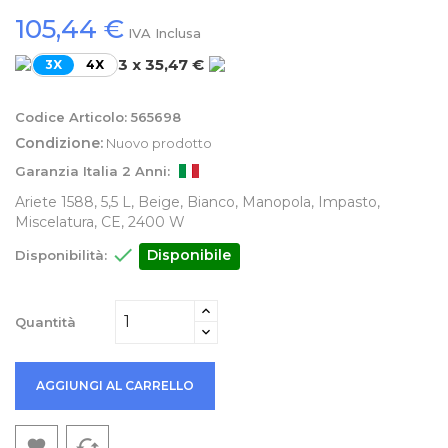
105,44 €
IVA Inclusa
3 x 35,47 €
3X
4X
Codice Articolo:
565698
Condizione:
Nuovo prodotto
Garanzia Italia 2 Anni:
Ariete 1588, 5,5 L, Beige, Bianco, Manopola, Impasto,
Miscelatura, CE, 2400 W

Disponibile
Disponibilità:
Quantità
AGGIUNGI AL CARRELLO
cached
