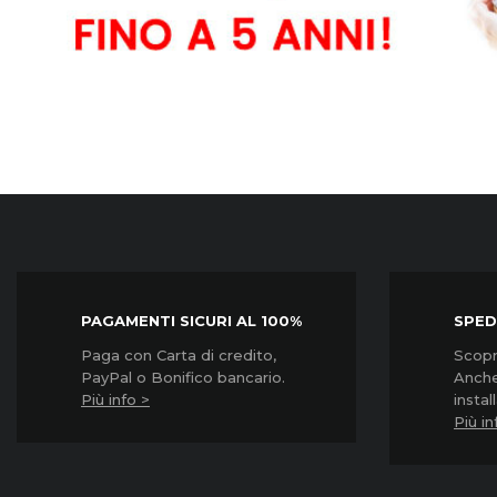
Garanzia3
Garanzia3
Garanzia3
Grpd3500...
Grpd31000...
Grpd32000.
Prezzo
Prezzo
Prezzo
45,90 €
57,90 €
85,90 €
PAGAMENTI SICURI AL 100%
SPED
Paga con Carta di credito,
Scopri
PayPal o Bonifico bancario.
Anche
Più info >
instal
Più in