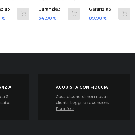
›
ranzia3
Garanzia3
Garanzia3
er 12
Cover 12
G3Cnpd3500...
zzo
Prezzo
Prezzo
,90 €
89,90 €
124,90 €
i...
Mesi...
ANZIA
ACQUISTA CON FIDUCIA
o a 5
Cosa dicono di noi i nostri
rsato.
clienti. Leggi le recensioni.
Più info >