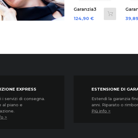
‹
Garanzia3
Garanzia3
Ga
..
Grpd35000...
Cover 12
Cov
Prezzo
Prezzo
Pre
124,90 €
39,89 €
64
Mesi...
Mes
IZIONE EXPRESS
ESTENSIONE DI GAR
 i servizi di consegna.
Estendi la garanzia fin
 al piano e
anni. Riparato o rimbo
lazione.
Più info >
fo >