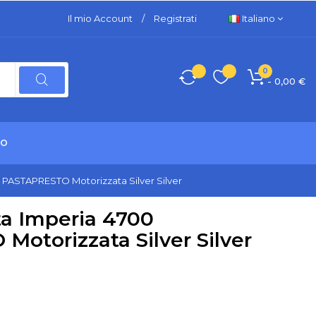
Il mio Account
/
Registrati
Italiano
0
- 0,00 €
TO
 PASTAPRESTO Motorizzata Silver Silver
a Imperia 4700
otorizzata Silver Silver