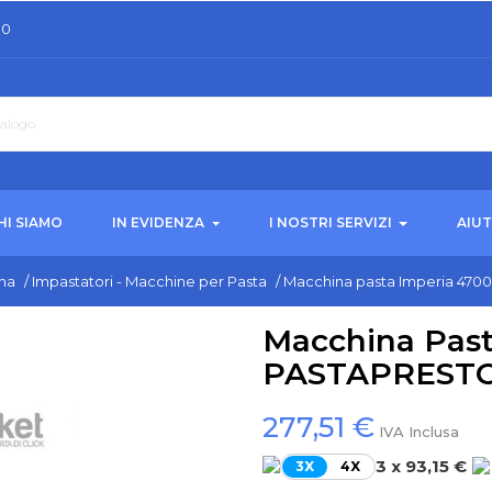
30
HI SIAMO
IN EVIDENZA
I NOSTRI SERVIZI
AIU
na
/
Impastatori - Macchine per Pasta
/
Macchina pasta Imperia 4700
Macchina Past
PASTAPRESTO M
277,51 €
IVA Inclusa
3 x 93,15 €
3X
4X