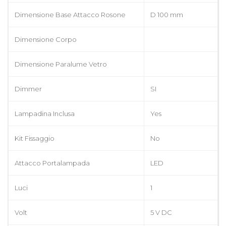
Dimensione Base Attacco Rosone
D 100 mm
Dimensione Corpo
Dimensione Paralume Vetro
Dimmer
SI
Lampadina Inclusa
Yes
Kit Fissaggio
No
Attacco Portalampada
LED
Luci
1
Volt
5 V DC