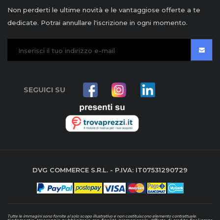
Non perderti le ultime novità e le vantaggiose offerte a te
dedicate. Potrai annullare l'iscrizione in ogni momento.
SEGUICI SU
DVG COMMERCE S.R.L. - P.IVA: IT07531290729
Tutte le immagini sono fornite al solo scopo illustrativo e non costituiscono elemento contrattuale
.
Findomestic. Messaggio pubblicitario con finalità promozionale. Offerta di credito finalizzato