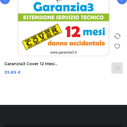
‹
›
Garanzia3 Cover 12 Mesi...
Prezzo
39,89 €