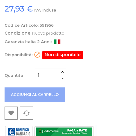
27,93 €
IVA Inclusa
Codice Articolo:
591956
Condizione:
Nuovo prodotto
Garanzia Italia 2 Anni:

Non disponibile
Disponibilità:
Quantità
AGGIUNGI AL CARRELLO
cached
