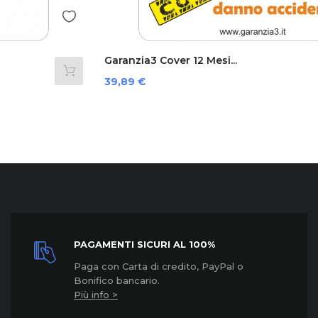
Garanzia3 Cover 12 Mesi...
Prezzo
39,89 €
PAGAMENTI SICURI AL 100%
Paga con Carta di credito, PayPal o
Bonifico bancario.
Più info >