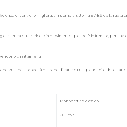
icienza di controllo migliorata; insieme al sistema E-ABS della ruota an
rgia cinetica di un veicolo in movimento quando è in frenata, per una d
vengono gli slittamenti
sima: 20 km/h, Capacità massima di carico: 110 kg. Capacità della batt
Monopattino classico
20 km/h