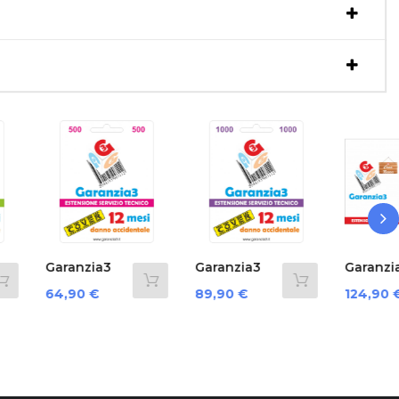
›
nzia3
Garanzia3
Garanzia3
 12
Cover 12
G3Cnpd3500...
o
Prezzo
Prezzo
0 €
89,90 €
124,90 €
.
Mesi...