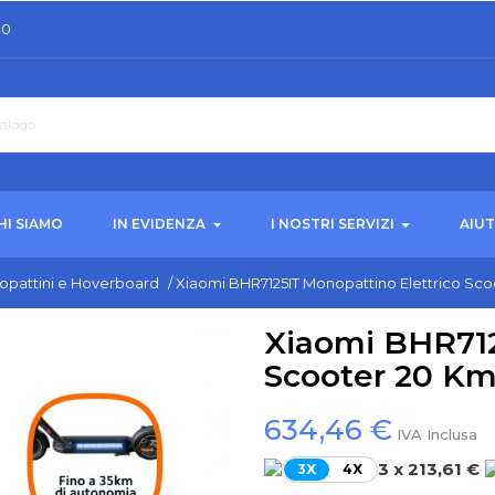
30
HI SIAMO
IN EVIDENZA
I NOSTRI SERVIZI
AIU
pattini e Hoverboard
/
Xiaomi BHR7125IT Monopattino Elettrico Sco
Xiaomi BHR712
Scooter 20 Km
634,46 €
IVA Inclusa
3 x 213,61 €
3X
4X