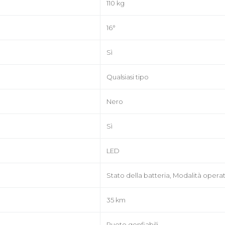
110 kg
16°
Sì
Qualsiasi tipo
Nero
Sì
LED
Stato della batteria, Modalità operat
35 km
Ruote gonfiabili