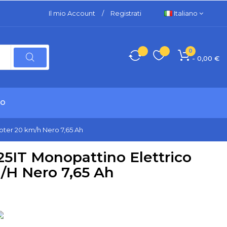
Il mio Account
/
Registrati
Italiano
0
- 0,00 €
TO
oter 20 km/h Nero 7,65 Ah
5IT Monopattino Elettrico
/h Nero 7,65 Ah