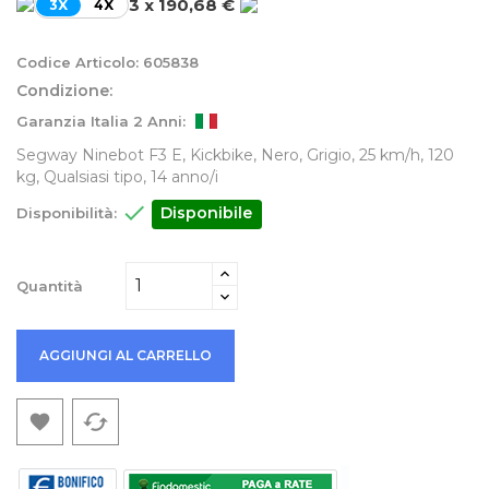
3 x 190,68 €
3X
4X
Codice Articolo:
605838
Condizione:
Garanzia Italia 2 Anni:
Segway Ninebot F3 E, Kickbike, Nero, Grigio, 25 km/h, 120
kg, Qualsiasi tipo, 14 anno/i

Disponibile
Disponibilità:
Quantità
AGGIUNGI AL CARRELLO
cached
