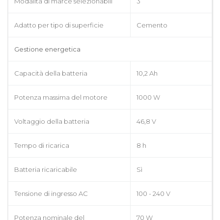
Modalità di marce selezionabili
3
Adatto per tipo di superficie
Cemento
Gestione energetica
Capacità della batteria
10,2 Ah
Potenza massima del motore
1000 W
Voltaggio della batteria
46,8 V
Tempo di ricarica
8 h
Batteria ricaricabile
Sì
Tensione di ingresso AC
100 - 240 V
Potenza nominale del
70 W