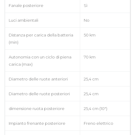
Fanale posteriore
Sì
Luci ambientali
No
Distanza per carica della batteria
50 km
(min)
Autonomia con un ciclo di piena
70 km
carica (max)
Diametro delle ruote anteriori
25,4 cm
Diametro delle ruote posteriori
25,4 cm
dimensione ruota posteriore
25,4 cm (10")
Impianto frenante posteriore
Freno elettrico