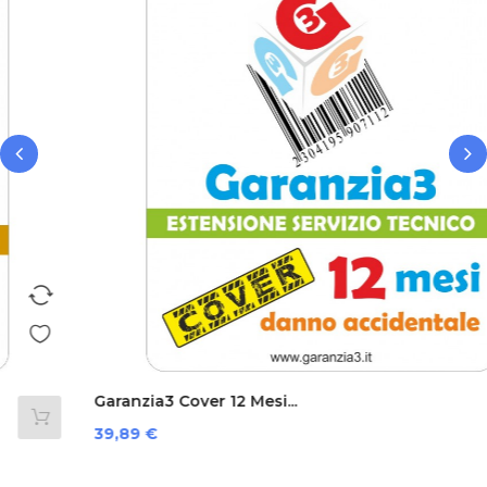
‹
›
Garanzia3 Cover 12 Mesi...
Prezzo
39,89 €