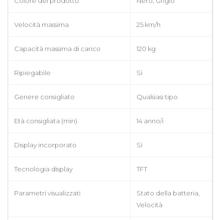
Colore del prodotto
Nero, Grigio
Velocità massima
25 km/h
Capacità massima di carico
120 kg
Ripiegabile
Sì
Genere consigliato
Qualsiasi tipo
Età consigliata (min)
14 anno/i
Display incorporato
Sì
Tecnologia display
TFT
Parametri visualizzati
Stato della batteria,
Velocità