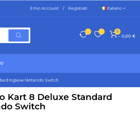
Il mio Account
/
Registrati
Italiano
0
- 0,00 €
TO
dard Inglese Nintendo Switch
o Kart 8 Deluxe Standard
ndo Switch