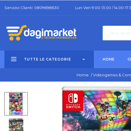
Servizio Clienti: 0809698630
Lun-Ven 9:00-13:00 / 14:00-17.
TUTTE LE CATEGORIE
HOME
C
Home
/
Videogames & Cons