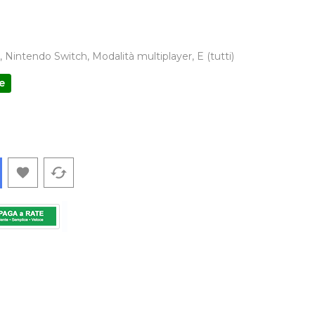
Nintendo Switch, Modalità multiplayer, E (tutti)
e
cached
