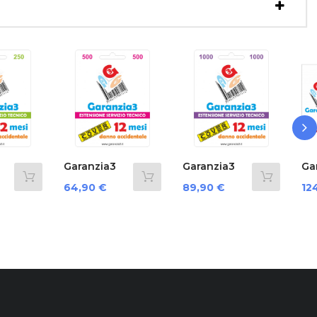
›
nzia3
Garanzia3
Garanzia3
 12
Cover 12
G3Cnpd3500...
o
Prezzo
Prezzo
0 €
89,90 €
124,90 €
.
Mesi...