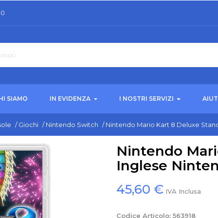
30
HI SIAMO
IN EVIDENZA
I NOSTRI SERVIZI
AIU
ole
/
Giochi
/
Nintendo Switch
/
Nintendo Mario Kart 8 Deluxe Stan
Nintendo Mari
Inglese Ninte
45,60 €
IVA Inclusa
Codice Articolo:
563918