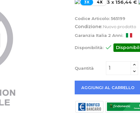
3 x 156,44 €
3X
4X
Codice Articolo:
565199
Condizione:
Nuovo prodotto
Garanzia Italia 2 Anni:

Disponibil
Disponibilità:
Quantità
AGGIUNGI AL CARRELLO