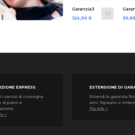
‹
3
Garanzia3
Garanzia3
G
0...
Grpd35000...
Cover 12
C
Prezzo
Prezzo
P
124,90 €
39,89 €
6
Mesi...
M
IZIONE EXPRESS
ESTENSIONE DI GAR
 i servizi di consegna.
Estendi la garanzia fin
 al piano e
anni. Riparato o rimbo
lazione.
Più info >
fo >