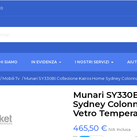
30
HI SIAMO
IN EVIDENZA
I NOSTRI SERVIZI
AIU
/
Mobili Tv
/
Munari SY330BI Collezione Kairos Home Sydney Colonna
Munari SY330B
Sydney Colonn
Vetro Tempera
465,50 €
IVA Inclusa