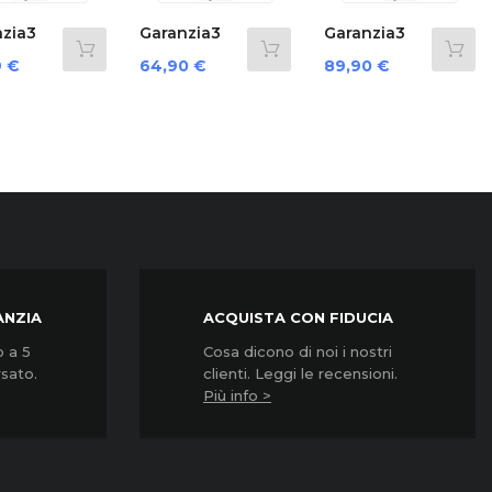
›
aranzia3
Garanzia3
Garanzia3
over 12
Cover 12
G3Cnpd3500...
rezzo
Prezzo
Prezzo
4,90 €
89,90 €
124,90 €
esi...
Mesi...
ANZIA
ACQUISTA CON FIDUCIA
o a 5
Cosa dicono di noi i nostri
rsato.
clienti. Leggi le recensioni.
Più info >