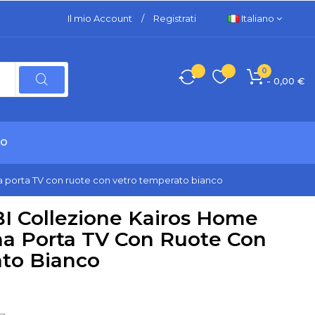
Il mio Account
/
Registrati
Italiano
0
- 0,00 €
TO
 porta TV con ruote con vetro temperato bianco
I Collezione Kairos Home
a Porta TV Con Ruote Con
to Bianco