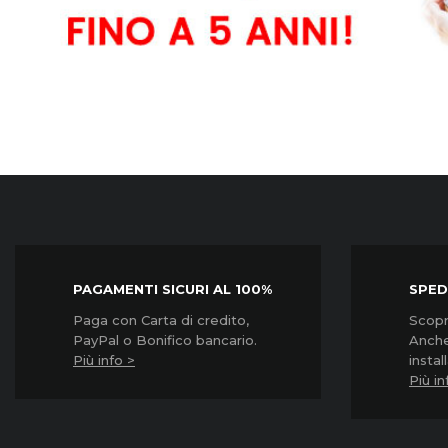
Garanzia3
Garanzia3
Garanzia
Grpd3500...
Grpd31000...
Grpd3200
Prezzo
Prezzo
Prezzo
45,90 €
57,90 €
85,90 €
PAGAMENTI SICURI AL 100%
SPED
Paga con Carta di credito,
Scopri
PayPal o Bonifico bancario.
Anche
Più info >
instal
Più in