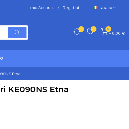
Il mio Account
/
Registrati
Italiano
0
- 0,00 €
TO
E090NS Etna
ri KE090NS Etna