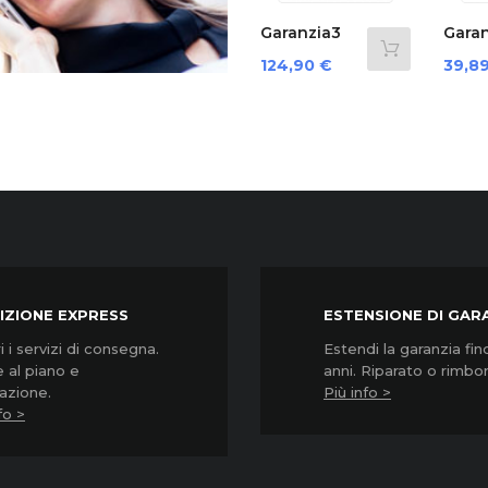
‹
Garanzia3
Garanzia3
Garanzia3
Grpd32000...
Grpd35000...
Cover 12
Prezzo
Prezzo
Prezzo
85,90 €
124,90 €
39,89 €
Mesi...
IZIONE EXPRESS
ESTENSIONE DI GAR
 i servizi di consegna.
Estendi la garanzia fin
 al piano e
anni. Riparato o rimbo
lazione.
Più info >
fo >