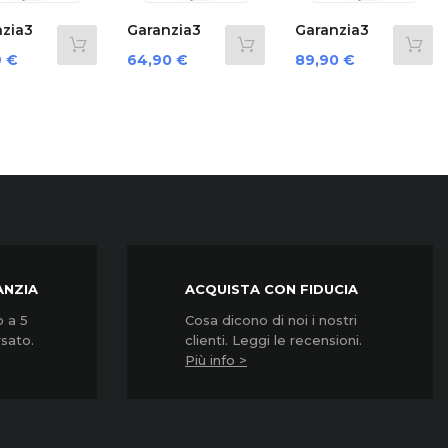
›
Garanzia3
Garanzia3
Garanz
Cover 12
Cover 12
G3Cnpd
Prezzo
Prezzo
Prezzo
64,90 €
89,90 €
124,90
Mesi...
Mesi...
ANZIA
ACQUISTA CON FIDUCIA
o a 5
Cosa dicono di noi i nostri
rsato.
clienti. Leggi le recensioni.
Più info >