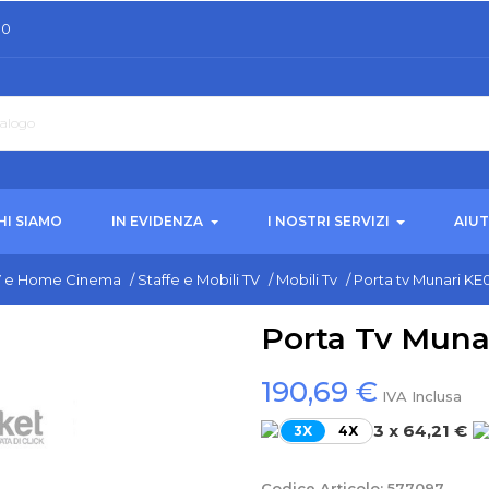
30
HI SIAMO
IN EVIDENZA
I NOSTRI SERVIZI
AIU
V e Home Cinema
/
Staffe e Mobili TV
/
Mobili Tv
/
Porta tv Munari K
Porta Tv Muna
190,69 €
IVA Inclusa
3 x 64,21 €
3X
4X
Codice Articolo:
577097