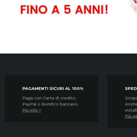
Garanzia3
Garanzia3
Grpd3500...
Grpd31000...
Prezzo
Prezzo
45,90 €
57,90 €
PAGAMENTI SICURI AL 100%
SPED
Paga con Carta di credito,
Scopri
PayPal o Bonifico bancario.
Anche
Più info >
instal
Più in