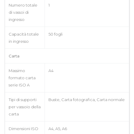
Numero totale
1
di vassoi di
ingresso
Capacità totale
50 fogli
in ingresso
Carta
Massimo
A4
formato carta
serie ISO A
Tipi di supporti
Buste, Carta fotografica, Carta normale
per vassoio della
carta
Dimensioni ISO
A4, A5, A6