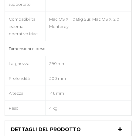
supportato
Compatibilità
Mac OS X 11.0 Big Sur, Mac OS X 12.0
sistema
Monterey
operativo Mac
Dimensioni e peso
Larghezza
390 mm
Profondità
300 mm
Altezza
146 mm
Peso
4 kg
DETTAGLI DEL PRODOTTO