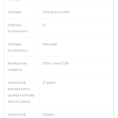
Stampa
Stampa a colori
Stampa
Sì
fronte/retro
Stampa
Manuale
fronte/retro
Risoluzione
5760 x 1440 DPI
massima
Velocità di
27 ppm
stampa (nero,
qualità normale,
A4/US Letter)
Velocità di
15 ppm