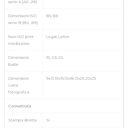
serie-A (A0...A9)
Dimensioni ISO
B5, B6
serie-B (B0...B9)
Non-ISO print
Legal, Letter
media sizes
Dimensioni
10, C6, DL
buste
Dimensioni
9x13,10x15,13x18,13x20,20x25
carta
fotografica
Connettività
Stampa diretta
Sì