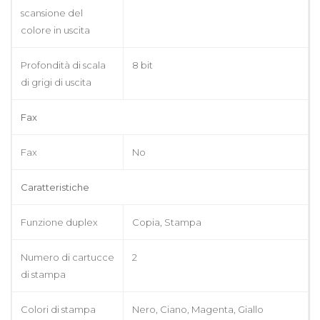
scansione del
colore in uscita
Profondità di scala
8 bit
di grigi di uscita
Fax
Fax
No
Caratteristiche
Funzione duplex
Copia, Stampa
Numero di cartucce
2
di stampa
Colori di stampa
Nero, Ciano, Magenta, Giallo