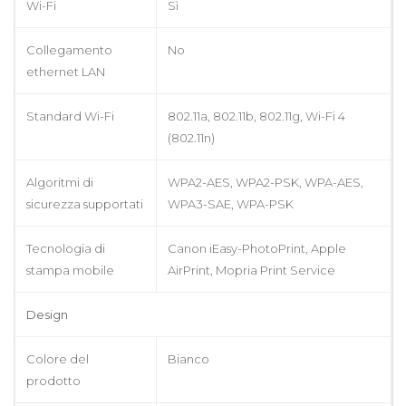
Wi-Fi
Sì
Collegamento
No
ethernet LAN
Standard Wi-Fi
802.11a, 802.11b, 802.11g, Wi-Fi 4
(802.11n)
Algoritmi di
WPA2-AES, WPA2-PSK, WPA-AES,
sicurezza supportati
WPA3-SAE, WPA-PSK
Tecnologia di
Canon iEasy-PhotoPrint, Apple
stampa mobile
AirPrint, Mopria Print Service
Design
Colore del
Bianco
prodotto