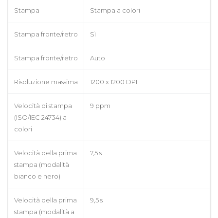
Stampa
Stampa a colori
Stampa fronte/retro
Sì
Stampa fronte/retro
Auto
Risoluzione massima
1200 x 1200 DPI
Velocità di stampa
9 ppm
(ISO/IEC 24734) a
colori
Velocità della prima
7,5 s
stampa (modalità
bianco e nero)
Velocità della prima
9,5 s
stampa (modalità a