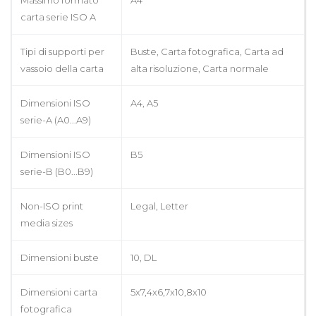
carta serie ISO A
Tipi di supporti per
Buste, Carta fotografica, Carta ad
vassoio della carta
alta risoluzione, Carta normale
Dimensioni ISO
A4, A5
serie-A (A0...A9)
Dimensioni ISO
B5
serie-B (B0...B9)
Non-ISO print
Legal, Letter
media sizes
Dimensioni buste
10, DL
Dimensioni carta
5x7,4x6,7x10,8x10
fotografica