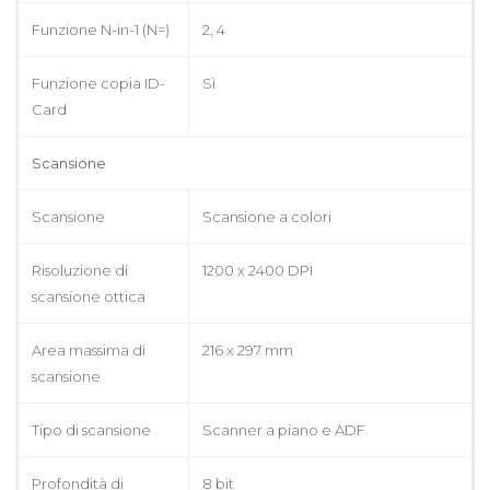
Funzione N-in-1 (N=)
2, 4
Funzione copia ID-
Sì
Card
Scansione
Scansione
Scansione a colori
Risoluzione di
1200 x 2400 DPI
scansione ottica
Area massima di
216 x 297 mm
scansione
Tipo di scansione
Scanner a piano e ADF
Profondità di
8 bit