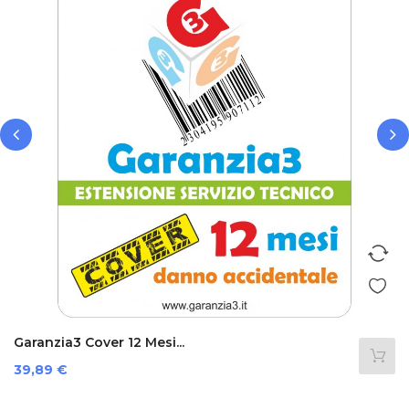
‹
›
Garanzia3 Cover 12 Mesi...
Prezzo
39,89 €