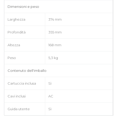
Dimensioni e peso
Larghezza
374 mm
Profondità
355 mm
Altezza
168 mm
Peso
5,3 kg
Contenuto dell'imballo
Cartuccia inclusa
Sì
Cavi inclusi
AC
Guida utente
Sì