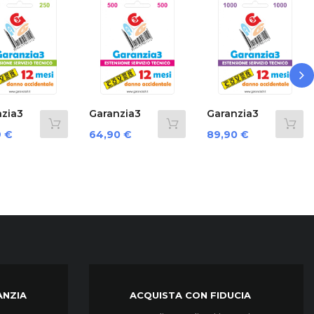
›
Garanzia3
Garanzia3
Garanzia3
Cover 12
Cover 12
G3Cnpd3500.
Prezzo
Prezzo
Prezzo
64,90 €
89,90 €
124,90 €
Mesi...
Mesi...
ANZIA
ACQUISTA CON FIDUCIA