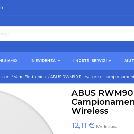
30
HI SIAMO
IN EVIDENZA
I NOSTRI SERVIZI
AIU
ssori
/
Varie Elettronica
/
ABUS RWM90 Rilevatore di campionamento 
ABUS RWM90 R
Campionamento
Wireless
12,11 €
IVA Inclusa