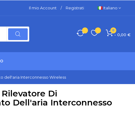
Il mio Account
/
Registrati
Italiano
0
- 0,00 €
TO
dell'aria Interconnesso Wireless
ilevatore Di
 Dell'aria Interconnesso