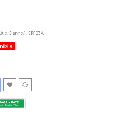
tio, 5 anno/i, CR123A
nibile
cached
