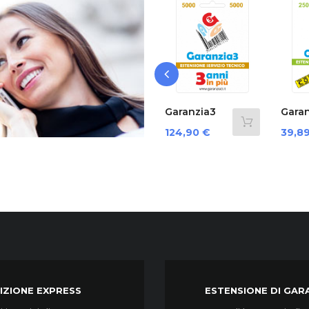
‹
nzia3
Garanzia3
Garanzia3
32000...
Grpd35000...
Cover 12
zo
Prezzo
Prezzo
0 €
124,90 €
39,89 €
Mesi...
IZIONE EXPRESS
ESTENSIONE DI GAR