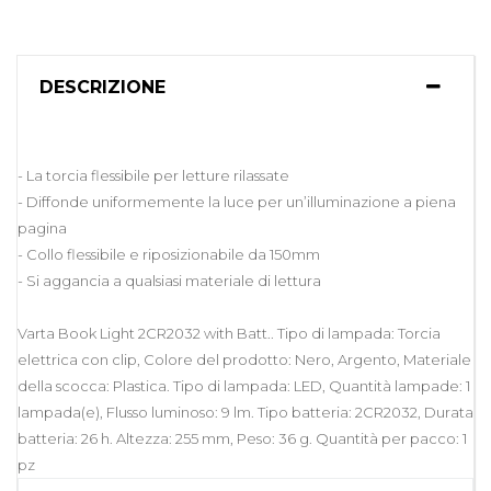
DESCRIZIONE
- La torcia flessibile per letture rilassate
- Diffonde uniformemente la luce per un’illuminazione a piena
pagina
- Collo flessibile e riposizionabile da 150mm
- Si aggancia a qualsiasi materiale di lettura
Varta Book Light 2CR2032 with Batt.. Tipo di lampada: Torcia
elettrica con clip, Colore del prodotto: Nero, Argento, Materiale
della scocca: Plastica. Tipo di lampada: LED, Quantità lampade: 1
lampada(e), Flusso luminoso: 9 lm. Tipo batteria: 2CR2032, Durata
batteria: 26 h. Altezza: 255 mm, Peso: 36 g. Quantità per pacco: 1
pz