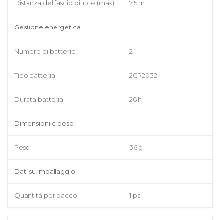
Distanza del fascio di luce (max)
7,5 m
Gestione energetica
Numero di batterie
2
Tipo batteria
2CR2032
Durata batteria
26 h
Dimensioni e peso
Peso
36 g
Dati su imballaggio
Quantità per pacco
1 pz