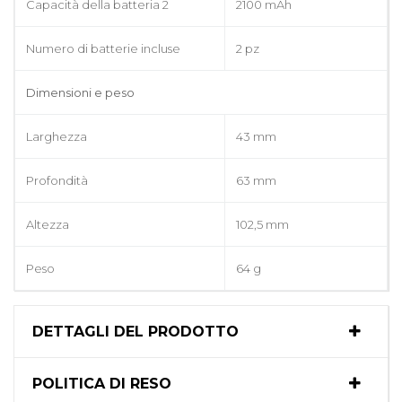
Capacità della batteria 2
2100 mAh
Numero di batterie incluse
2 pz
Dimensioni e peso
Larghezza
43 mm
Profondità
63 mm
Altezza
102,5 mm
Peso
64 g
DETTAGLI DEL PRODOTTO
POLITICA DI RESO