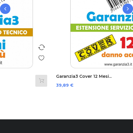
‹
›
Garanzia3 Cover 12 Mesi...
Prezzo
39,89 €