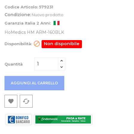
Codice Articolo:
579231
Condizione:
Nuovo prodotto
Garanzia Italia 2 Anni:
HoMedics HM ARM-160BLK

Non disponibile
Disponibilità:
Quantità
AGGIUNGI AL CARRELLO
cached
