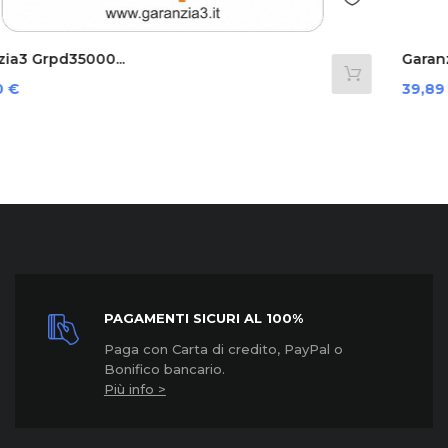
Garanzia3 Cover 12 Mesi...
Prezzo
39,89 €
PAGAMENTI SICURI AL 100%
Paga con Carta di credito, PayPal o
Bonifico bancario.
Più info >