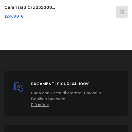
Garanzia3 Cover 12 Mesi...
Prezzo
39,89 €
PAGAMENTI SICURI AL 100%
Paga con Carta di credito, PayPal o
Bonifico bancario.
Più info >