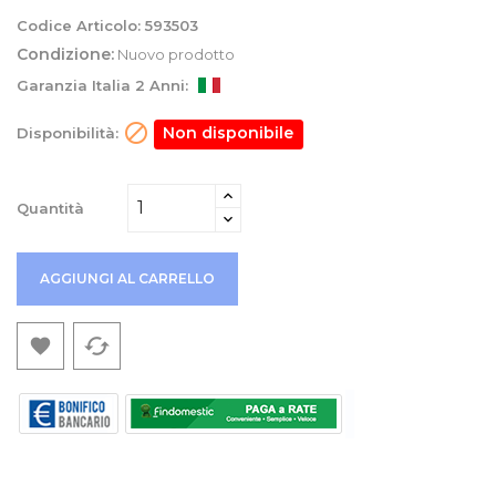
Codice Articolo:
593503
Condizione:
Nuovo prodotto
Garanzia Italia 2 Anni:

Non disponibile
Disponibilità:
Quantità
AGGIUNGI AL CARRELLO
cached
