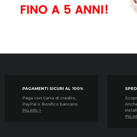
Garanzia3
Garanzia3
Gara
Grpd3500...
Grpd31000...
Grpd
Prezzo
Prezzo
Prez
45,90 €
57,90 €
85,9
PAGAMENTI SICURI AL 100%
SPED
Paga con Carta di credito,
Scopri
PayPal o Bonifico bancario.
Anche
Più info >
instal
Più in