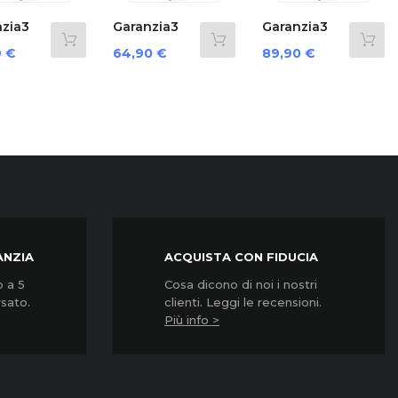
›
Garanzia3
Garanzia3
Garanzia3
Cover 12
Cover 12
G3Cnpd3500.
Prezzo
Prezzo
Prezzo
64,90 €
89,90 €
124,90 €
Mesi...
Mesi...
ANZIA
ACQUISTA CON FIDUCIA
o a 5
Cosa dicono di noi i nostri
rsato.
clienti. Leggi le recensioni.
Più info >