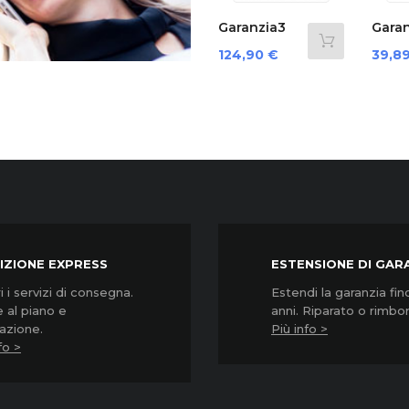
‹
nzia3
Garanzia3
Garanzia3
32000...
Grpd35000...
Cover 12
zo
Prezzo
Prezzo
0 €
124,90 €
39,89 €
Mesi...
IZIONE EXPRESS
ESTENSIONE DI GAR
 i servizi di consegna.
Estendi la garanzia fin
 al piano e
anni. Riparato o rimbo
lazione.
Più info >
fo >