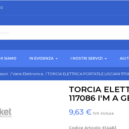
30
HI SIAMO
IN EVIDENZA
I NOSTRI SERVIZI
AIU
ssori
/
Varie Elettronica
/
TORCIA ELETTRICA PORTATILE LISCIANI 117
TORCIA ELETT
117086 I'M A
9,63 €
IVA Inclusa
Codice Articolo:
614483