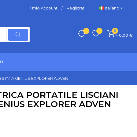
Il mio Account
/
Registrati
Italiano
0
- 0,00 €
TO
086 I'M A GENIUS EXPLORER ADVEN
RICA PORTATILE LISCIANI
 GENIUS EXPLORER ADVEN