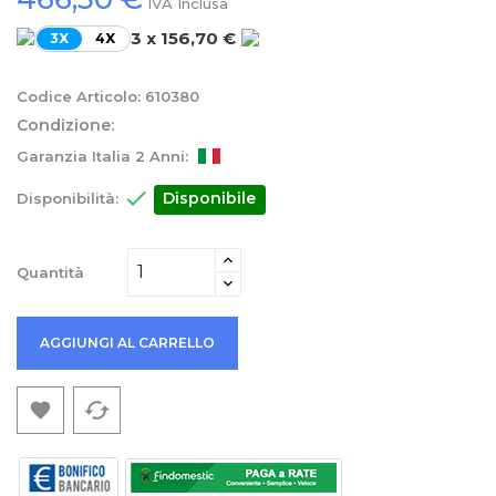
IVA Inclusa
3 x 156,70 €
3X
4X
Codice Articolo:
610380
Condizione:
Garanzia Italia 2 Anni:

Disponibile
Disponibilità:
Quantità
AGGIUNGI AL CARRELLO
cached
