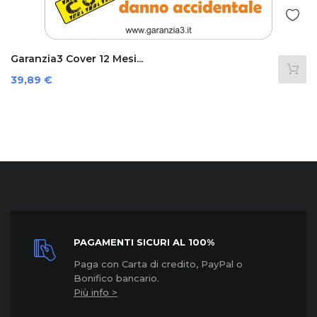
Garanzia3 Cover 12 Mesi...
Prezzo
39,89 €
PAGAMENTI SICURI AL 100%
Paga con Carta di credito, PayPal o
Bonifico bancario.
Più info >