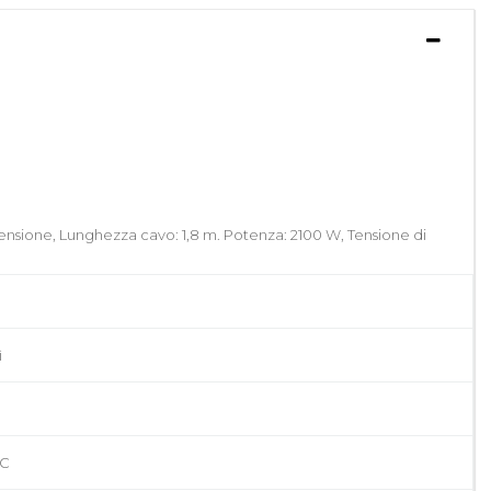
pensione, Lunghezza cavo: 1,8 m. Potenza: 2100 W, Tensione di
ì
C