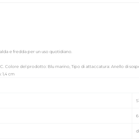
alda e fredda per un uso quotidiano.
. Colore del prodotto: Blu marino, Tipo di attaccatura: Anello di sos
: 1,4 cm
S
6
d