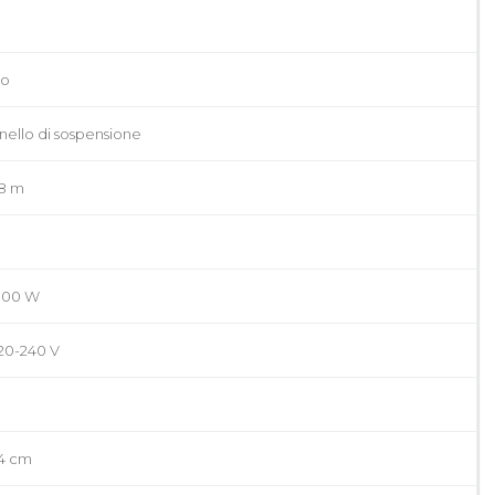
o
nello di sospensione
,8 m
100 W
20-240 V
,4 cm