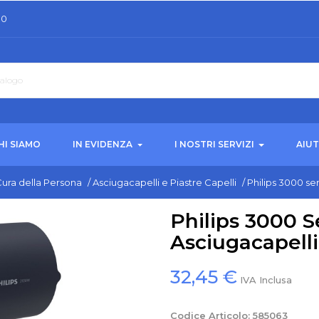
30
HI SIAMO
IN EVIDENZA
I NOSTRI SERVIZI
AIU
ura della Persona
/
Asciugacapelli e Piastre Capelli
/
Philips 3000 s
Philips 3000 
Asciugacapelli
32,45 €
IVA Inclusa
Codice Articolo:
585063