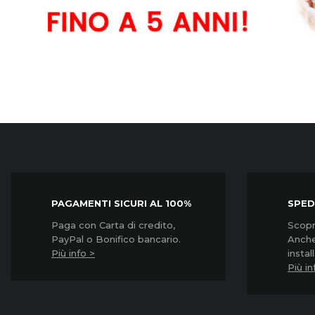
Garanzia3
Garanzia3
Garanzia3
Grpd3500...
Grpd31000...
Grpd32000...
Prezzo
Prezzo
Prezzo
45,90 €
57,90 €
85,90 €
PAGAMENTI SICURI AL 100%
SPED
Paga con Carta di credito,
Scopri
PayPal o Bonifico bancario.
Anche
Più info >
instal
Più in