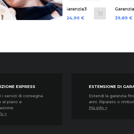
‹
Garanzia3
Garanzia3
Gara
Grpd35000...
Cover 12
Cover
Prezzo
Prezzo
Prez
124,90 €
39,89 €
64,9
Mesi...
Mesi..
IZIONE EXPRESS
ESTENSIONE DI GAR
 i servizi di consegna.
Estendi la garanzia fin
 al piano e
anni. Riparato o rimbo
lazione.
Più info >
fo >