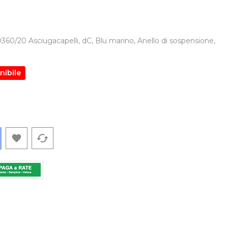
60/20 Asciugacapelli, dC, Blu marino, Anello di sospensione,
nibile
cached
