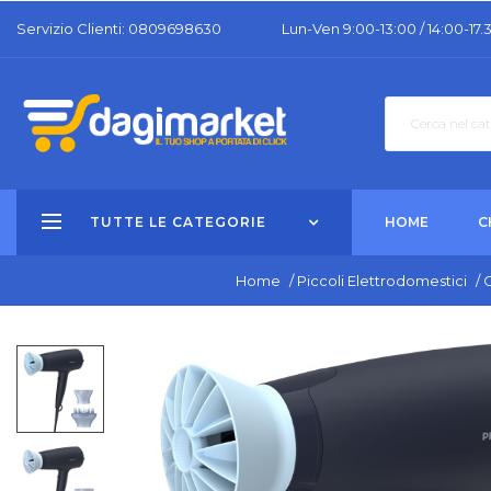
Servizio Clienti: 0809698630
Lun-Ven 9:00-13:00 / 14:00-17.
TUTTE LE CATEGORIE
HOME
C
Home
/
Piccoli Elettrodomestici
/
C