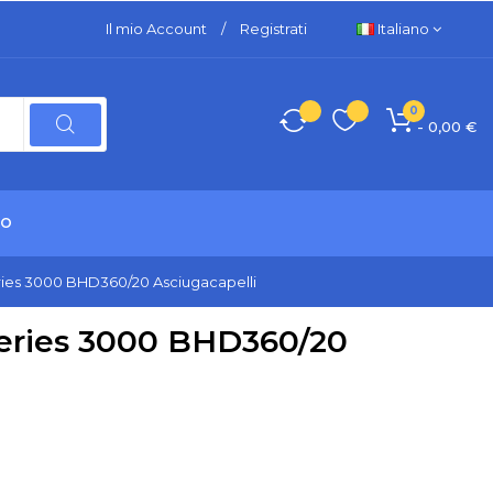
Il mio Account
/
Registrati
Italiano
0
- 0,00 €
TO
eries 3000 BHD360/20 Asciugacapelli
Series 3000 BHD360/20