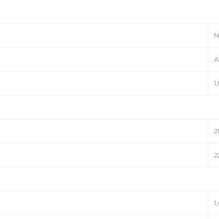
N
A
1
2
2
1