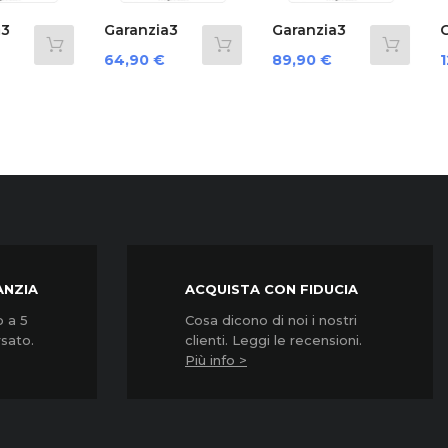
›
nzia3
Garanzia3
Garanzia3
 12
Cover 12
G3Cnpd3500...
zo
Prezzo
Prezzo
0 €
89,90 €
124,90 €
.
Mesi...
ANZIA
ACQUISTA CON FIDUCIA
o a 5
Cosa dicono di noi i nostri
rsato.
clienti. Leggi le recensioni.
Più info >