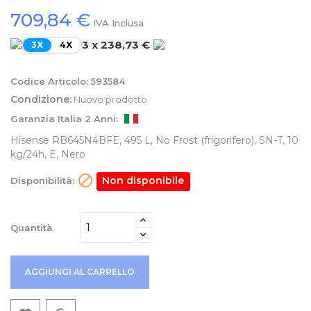
709,84 €
IVA Inclusa
3 x 238,73 €
3X
4X
Codice Articolo:
593584
Condizione:
Nuovo prodotto
Garanzia Italia 2 Anni:
Hisense RB645N4BFE, 495 L, No Frost (frigorifero), SN-T, 10
kg/24h, E, Nero

Non disponibile
Disponibilità:
Quantità
AGGIUNGI AL CARRELLO