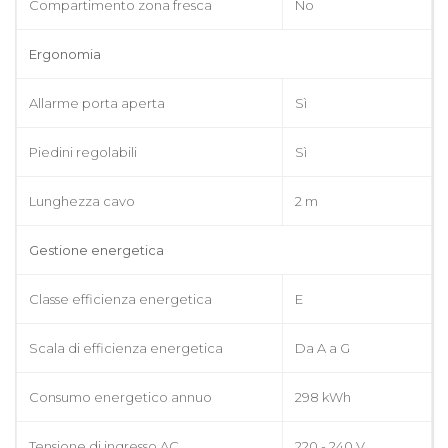
Compartimento zona fresca
No
Ergonomia
Allarme porta aperta
Sì
Piedini regolabili
Sì
Lunghezza cavo
2 m
Gestione energetica
Classe efficienza energetica
E
Scala di efficienza energetica
Da A a G
Consumo energetico annuo
298 kWh
Tensione di ingresso AC
220 - 240 V