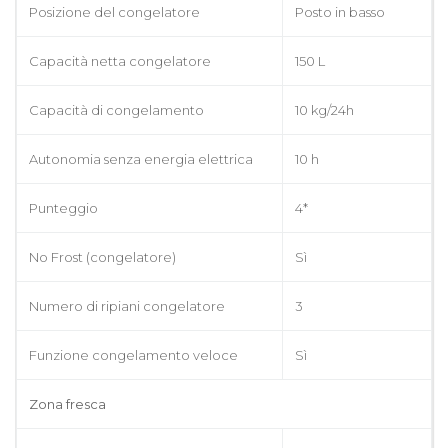
Posizione del congelatore
Posto in basso
Capacità netta congelatore
150 L
Capacità di congelamento
10 kg/24h
Autonomia senza energia elettrica
10 h
Punteggio
4*
No Frost (congelatore)
Sì
Numero di ripiani congelatore
3
Funzione congelamento veloce
Sì
Zona fresca