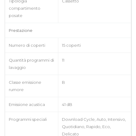
Tipologia
Cassetto
compartimento
posate
Prestazione
Numero di coperti
15 coperti
Quantità programmi di
11
lavaggio
Classe emissione
B
rumore
Emissione acustica
41 dB
Programmi speciali
Download Cycle, Auto, Intensivo,
Quotidiano, Rapido, Eco,
Delicato