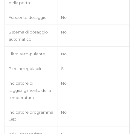
della porta
Assistente dosaggio
No
Sistema di dosaggio
No
automatico
Filtro auto-pulente
No
Piedini regolabili
Sì
Indicatore di
No
raggiungimento della
temperatura
Indicatore programma
No
LED
Wi-Fi comandato
Sì