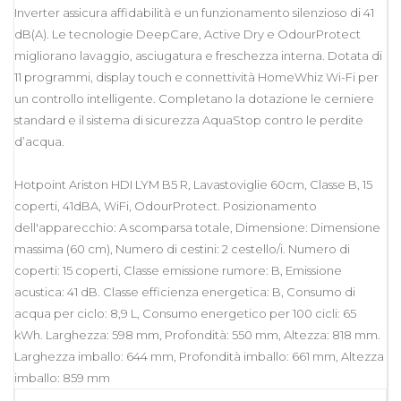
Inverter assicura affidabilità e un funzionamento silenzioso di 41
dB(A). Le tecnologie DeepCare, Active Dry e OdourProtect
migliorano lavaggio, asciugatura e freschezza interna. Dotata di
11 programmi, display touch e connettività HomeWhiz Wi-Fi per
un controllo intelligente. Completano la dotazione le cerniere
standard e il sistema di sicurezza AquaStop contro le perdite
d’acqua.
Hotpoint Ariston HDI LYM B5 R, Lavastoviglie 60cm, Classe B, 15
coperti, 41dBA, WiFi, OdourProtect. Posizionamento
dell'apparecchio: A scomparsa totale, Dimensione: Dimensione
massima (60 cm), Numero di cestini: 2 cestello/i. Numero di
coperti: 15 coperti, Classe emissione rumore: B, Emissione
acustica: 41 dB. Classe efficienza energetica: B, Consumo di
acqua per ciclo: 8,9 L, Consumo energetico per 100 cicli: 65
kWh. Larghezza: 598 mm, Profondità: 550 mm, Altezza: 818 mm.
Larghezza imballo: 644 mm, Profondità imballo: 661 mm, Altezza
imballo: 859 mm